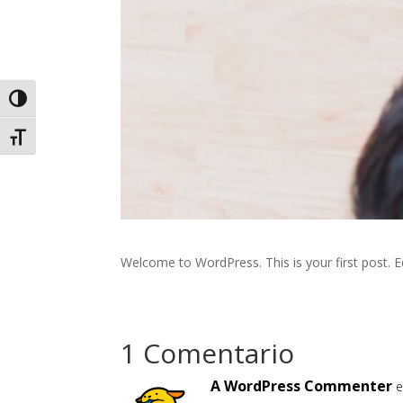
Alternar alto contraste
Alternar tamaño de letra
Welcome to WordPress. This is your first post. Edi
1 Comentario
A WordPress Commenter
e