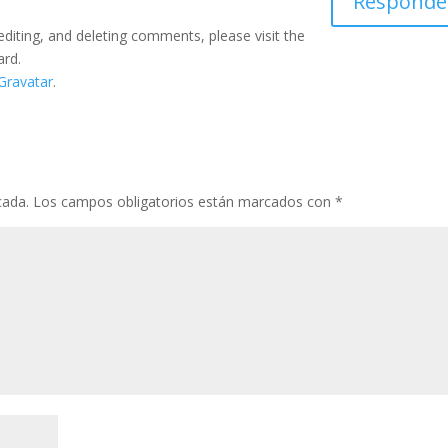
Responde
editing, and deleting comments, please visit the
ard.
Gravatar
.
cada.
Los campos obligatorios están marcados con
*