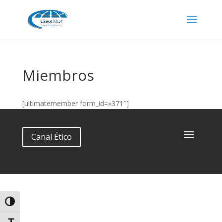
Miembros
[ultimatemember form_id=»371″]
Canal Ético
Alternar alto contraste